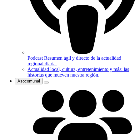
Podcast
Resumen ágil y directo de la actualidad
regional diaria.
Actualidad local, cultura, entretenimiento y más: las
historias que mueven nuestra región.
Asocomunal