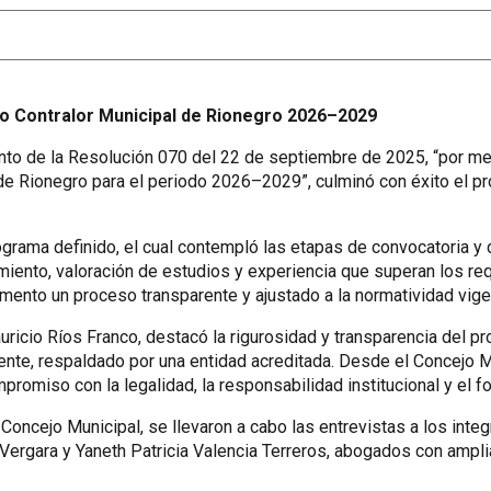
do Contralor Municipal de Rionegro 2026–2029
to de la Resolución 070 del 22 de septiembre de 2025, “por medi
 de Rionegro para el periodo 2026–2029”, culminó con éxito el 
rama definido, el cual contempló las etapas de convocatoria y div
miento, valoración de estudios y experiencia que superan los req
mento un proceso transparente y ajustado a la normatividad vige
uricio Ríos Franco, destacó la rigurosidad y transparencia del p
ente, respaldado por una entidad acreditada. Desde el Concejo 
romiso con la legalidad, la responsabilidad institucional y el for
 Concejo Municipal, se llevaron a cabo las entrevistas a los int
rgara y Yaneth Patricia Valencia Terreros, abogados con amplia 