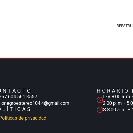
REESTRU
ONTACTO
HORARIO 
+57 604 561 3557
L-V 8:00 a. m. 
rionegroestereo104.4@gmail.com
2:00 p. m. - 5:
OLÍTICAS
S 8:00 a. m. – 
Políticas de privacidad