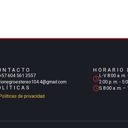
ONTACTO
HORARIO 
+57 604 561 3557
L-V 8:00 a. m. 
rionegroestereo104.4@gmail.com
2:00 p. m. - 5:
OLÍTICAS
S 8:00 a. m. – 
Políticas de privacidad